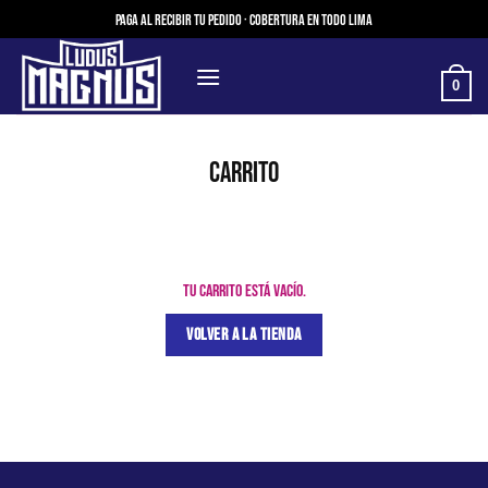
Saltar
Paga al recibir tu pedido · Cobertura en todo Lima
al
contenido
0
CARRITO
Tu carrito está vacío.
VOLVER A LA TIENDA