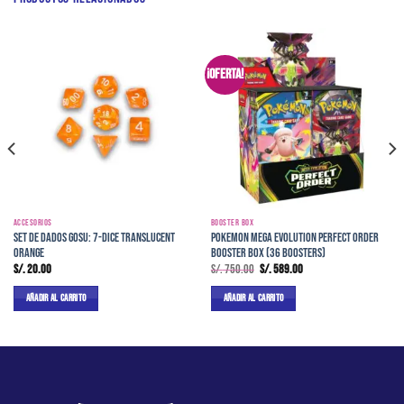
¡Oferta!
ACCESORIOS
BOOSTER BOX
SET DE DADOS GOSU: 7-DICE TRANSLUCENT
Pokemon Mega Evolution Perfect Order
ORANGE
Booster Box (36 Boosters)
El
El
S/.
20.00
S/.
750.00
S/.
589.00
precio
precio
original
actual
AÑADIR AL CARRITO
AÑADIR AL CARRITO
era:
es:
S/. 750.00.
S/. 589.00.