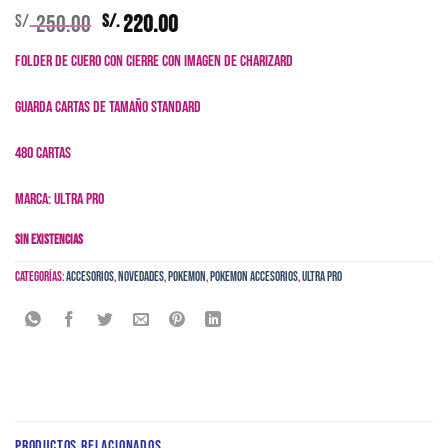
El
El
250.00
220.00
S/.
S/.
precio
precio
Folder de cuero con cierre con imagen de Charizard
original
actual
era:
es:
Guarda cartas de tamaño standard
S/. 250.00.
S/. 220.00.
480 cartas
Marca: Ultra Pro
Sin existencias
Categorías:
Accesorios
,
Novedades
,
Pokemon
,
Pokemon Accesorios
,
Ultra Pro
PRODUCTOS RELACIONADOS