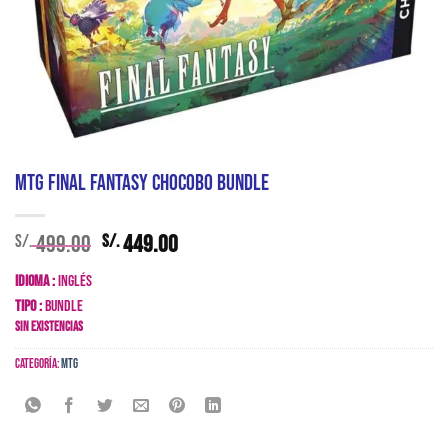
MTG Final Fantasy Chocobo Bundle
El
El
499.00
449.00
S/.
S/.
precio
precio
Idioma :
Inglés
original
actual
Tipo :
Bundle
era:
es:
Sin existencias
S/. 499.00.
S/. 449.00.
Categoría:
MTG