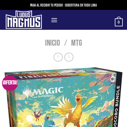
Saltar
Paga al recibir tu pedido · Cobertura en todo Lima
al
contenido
0
Inicio
/
MTG
¡Oferta!