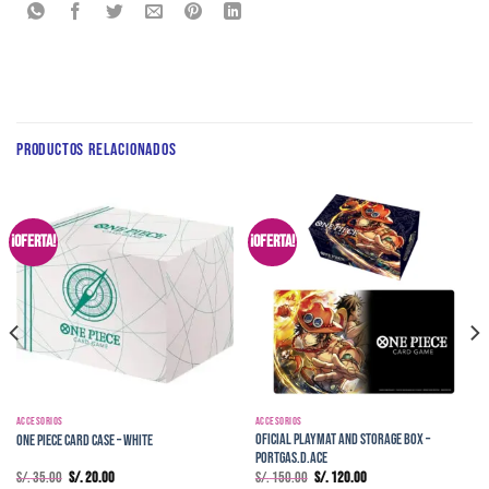
PRODUCTOS RELACIONADOS
¡Oferta!
¡Oferta!
ACCESORIOS
ACCESORIOS
Oficial Playmat and Storage Box –
One Piece Card Case – White
Portgas.D.Ace
El
El
El
El
S/.
35.00
S/.
20.00
S/.
150.00
S/.
120.00