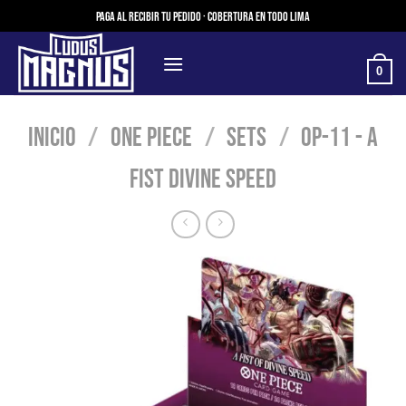
Saltar
Paga al recibir tu pedido · Cobertura en todo Lima
al
contenido
0
Inicio
/
One Piece
/
Sets
/
OP-11 - A
Fist Divine Speed