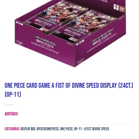
One Piece Card Game A Fist of Divine Speed Display (24ct.)
(OP-11)
AGOTADO
Categorías:
Display Box
,
ofertasonepiece
,
One Piece
,
OP-11 - A Fist Divine Speed