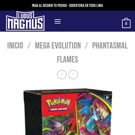
Saltar
Paga al recibir tu pedido · Cobertura en todo Lima
al
contenido
0
Inicio
/
Mega Evolution
/
Phantasmal
Flames