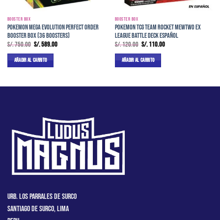
BOOSTER BOX
BOOSTER BOX
Pokemon Mega Evolution Perfect Order
Pokemon TCG Team Rocket Mewtwo ex
Booster Box (36 Boosters)
League Battle Deck Español
El
El
El
El
S/.
750.00
S/.
589.00
S/.
120.00
S/.
110.00
precio
precio
precio
precio
original
actual
original
actual
AÑADIR AL CARRITO
AÑADIR AL CARRITO
era:
es:
era:
es:
S/. 750.00.
S/. 589.00.
S/. 120.00.
S/. 110.00.
Urb. Los Parrales de Surco
Santiago de Surco, Lima