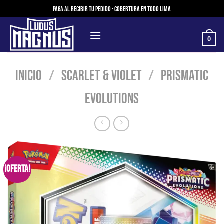
Saltar
Paga al recibir tu pedido · Cobertura en todo Lima
al
contenido
0
Inicio
/
Scarlet & Violet
/
Prismatic
Evolutions
¡Oferta!