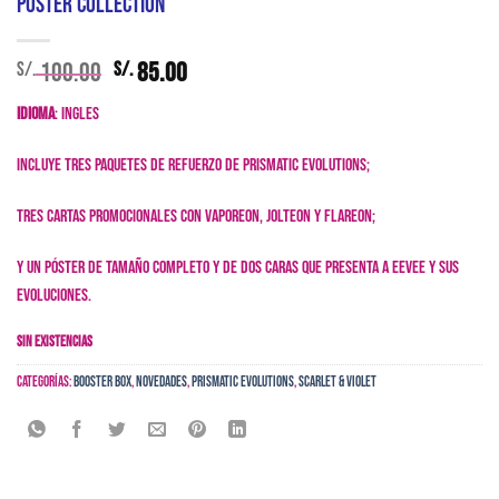
Poster Collection
El
El
100.00
85.00
S/.
S/.
precio
precio
Idioma
: Ingles
original
actual
era:
es:
Incluye tres paquetes de refuerzo de Prismatic Evolutions;
S/. 100.00.
S/. 85.00.
tres cartas promocionales con Vaporeon, Jolteon y Flareon;
y un póster de tamaño completo y de dos caras que presenta a Eevee y sus
evoluciones.
Sin existencias
Categorías:
Booster Box
,
Novedades
,
Prismatic Evolutions
,
Scarlet & Violet