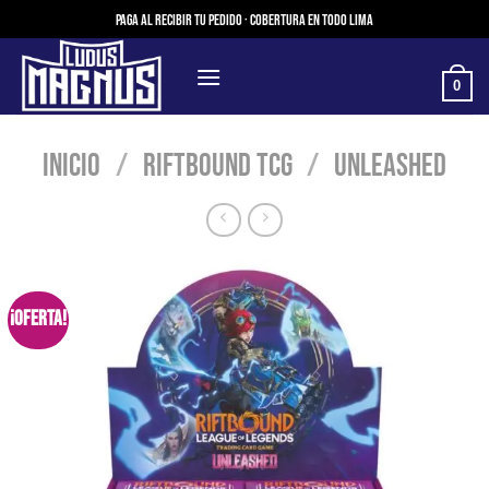
Saltar
Paga al recibir tu pedido · Cobertura en todo Lima
al
contenido
0
Inicio
/
Riftbound TCG
/
Unleashed
¡Oferta!