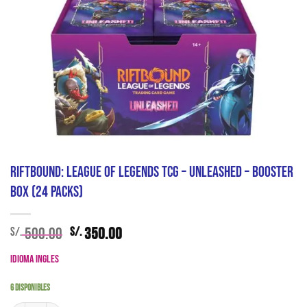
Riftbound: League of Legends TCG – Unleashed – Booster
Box (24 Packs)
El
El
500.00
350.00
S/.
S/.
precio
precio
Idioma Ingles
original
actual
era:
es:
6 disponibles
S/. 500.00.
S/. 350.00.