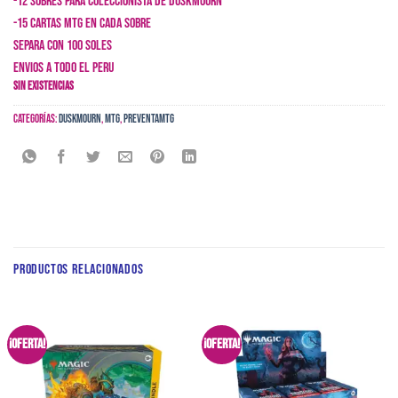
-12 sobres para coleccionista de Duskmourn
-15 cartas MTG en cada sobre
SEPARA CON 100 SOLES
ENVIOS A TODO EL PERU
Sin existencias
Categorías:
Duskmourn
,
MTG
,
PreventaMTG
PRODUCTOS RELACIONADOS
¡Oferta!
¡Oferta!