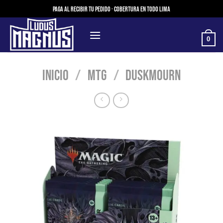
Saltar
Paga al recibir tu pedido · Cobertura en todo Lima
al
contenido
0
Inicio
/
MTG
/
Duskmourn